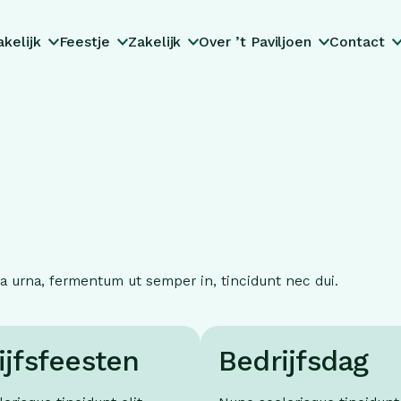
Lunchen
Trouwen
Bedrijfsfeesten
Restaurant
Reserveren
Dineren
Familiedag
Bedrijfsdag
Tuinkamer
Onze voorwaarden
kelijk
Feestje
Zakelijk
Over ’t Paviljoen
Contact
Eventlocatie
Speeltuin
Koffietijd
Groepen
la urna, fermentum ut semper in, tincidunt nec dui.
Upcoming…
Lunch & diner
Kerst (zakelijk)
ijfsfeesten
Bedrijfsdag