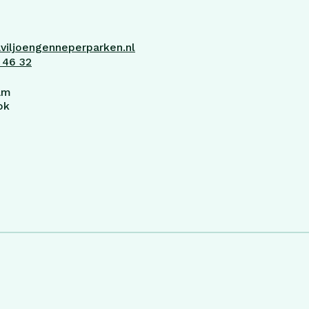
viljoengenneperparken.nl
 46 32
am
ok