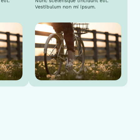
elit.
Nunc scelerisque tincidunt elit.
Vestibulum non mi ipsum.