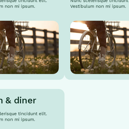
erisque tincidunt elit.
Nunc scelerisque tincidunt 
um non mi ipsum.
Vestibulum non mi ipsum.
h & diner
erisque tincidunt elit.
um non mi ipsum.