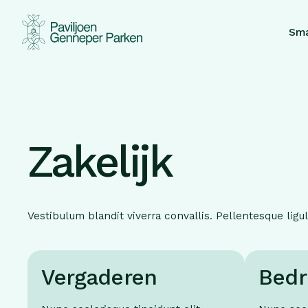
Menukaarten
Feestje Geven?
Vergaderen
Onze locatie
Vacatures
Sma
Zakelijk
Terrassen
Kids eten gratis!
Vestibulum blandit viverra convallis. Pellentesque ligu
Koffietafel
Jubileum vieren
Vergaderen
Bedr