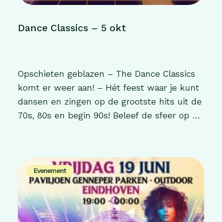
Dance Classics – 5 okt
Opschieten geblazen – The Dance Classics
komt er weer aan! – Hét feest waar je kunt
dansen en zingen op de grootste hits uit de
70s, 80s en begin 90s! Beleef de sfeer op de
verlichte dansvloer, bewonder het podium
vol sfeerverlichting en geniet van de muziek
van artiesten zoals Michael Jackson, ABBA,
Modern Talking, […]
Evenement