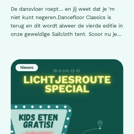
De dansvloer roept… en jij weet dat je ‘m
niet kunt negeren.Dancefloor Classics is
terug en dit wordt alweer de vierde editie in
onze geweldige Sailcloth tent. Scoor nu je
tickets en dans met ons de avond tegemoet
op alleen de allergrootste hits uit de 70’s,
80’s en (begin) 90’s. Dit is geen avond om
stil […]
Nieuws