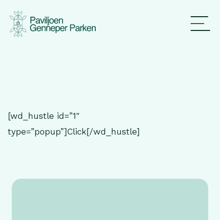
[wd_hustle id=”1″
type=”popup”]Click[/wd_hustle]