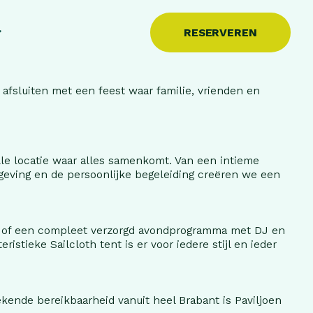
Borrelen
BBQ’en
Bedrijfsborrel
Sailcloth tent
Contact
RESERVEREN
 afsluiten met een feest waar familie, vrienden en
le locatie waar alles samenkomt. Van een intieme
Midgetgolf
geving en de persoonlijke begeleiding creëren we een
iek of een compleet verzorgd avondprogramma met DJ en
stieke Sailcloth tent is er voor iedere stijl en ieder
kende bereikbaarheid vanuit heel Brabant is Paviljoen