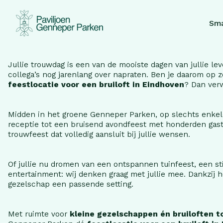
Menukaarten
Feestje Geven?
Vergaderen
Onze locatie
Vacatures
Sma
Jullie trouwdag is een van de mooiste dagen van jullie le
collega’s nog jarenlang over napraten. Ben je daarom op 
feestlocatie voor een bruiloft in Eindhoven
? Dan verw
Midden in het groene Genneper Parken, op slechts enkele
Terrassen
Kids eten gratis!
receptie tot een bruisend avondfeest met honderden gast
trouwfeest dat volledig aansluit bij jullie wensen.
Koffietafel
Jubileum vieren
Of jullie nu dromen van een ontspannen tuinfeest, een st
entertainment: wij denken graag met jullie mee. Dankzij he
gezelschap een passende setting.
Met ruimte voor
kleine gezelschappen én bruiloften t