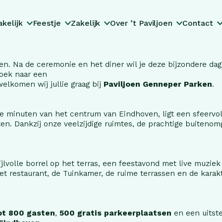
Lunchen
Trouwen
Bedrijfsfeesten
Restaurant
Reserveren
Dineren
Familiedag
Bedrijfsdag
Tuinkamer
Onze voorwaarden
kelijk
Feestje
Zakelijk
Over ’t Paviljoen
Contact
ven. Na de ceremonie en het diner wil je deze bijzondere dag
zoek naar een
elkomen wij jullie graag bij
Paviljoen Genneper Parken
.
 minuten van het centrum van Eindhoven, ligt een sfeervol
Eventlocatie
Speeltuin
Koffietijd
Groepen
en. Dankzij onze veelzijdige ruimtes, de prachtige buitenom
Upcoming…
Lunch & diner
Kerst (zakelijk)
ijlvolle borrel op het terras, een feestavond met live muz
t restaurant, de Tuinkamer, de ruime terrassen en de karakteri
ot 800 gasten
,
500 gratis parkeerplaatsen
en een uitste